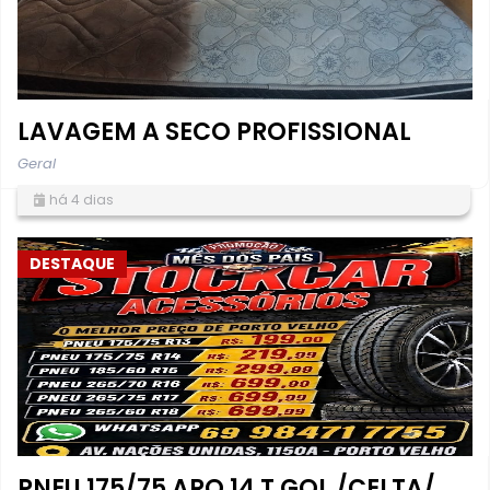
LAVAGEM A SECO PROFISSIONAL
Geral
há 4 dias
DESTAQUE
PNEU 175/75 ARO 14 T GOL /CELTA/