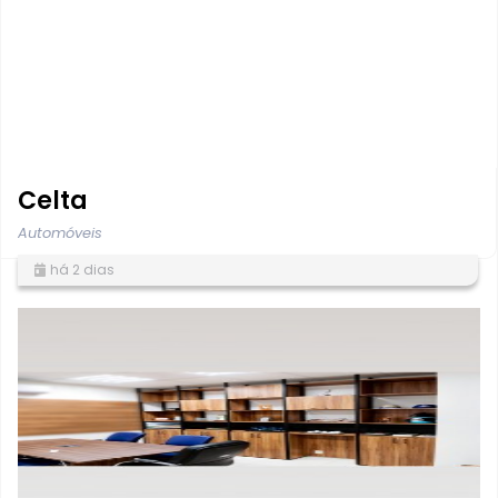
Celta
Automóveis
há 2 dias