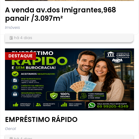
A venda av.dos Imigrantes,968
panair /3.097m²
Imóveis
há 4 dias
DESTAQUE
EMPRÉSTIMO RÁPIDO
Geral
há 4 dias