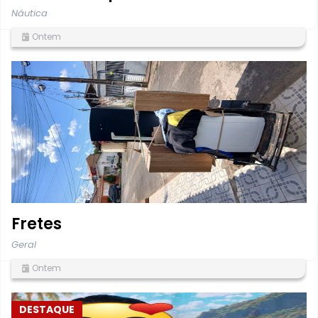
Náutica
Ontem
Fretes
Geral
Ontem
DESTAQUE