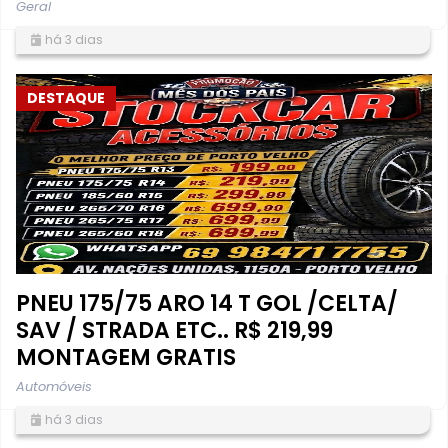
Geral
há 3 dias
DESTAQUE
PNEU 175/75 ARO 14 T GOL /CELTA/
SAV / STRADA ETC.. R$ 219,99
MONTAGEM GRATIS
Automóveis
há 3 dias