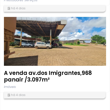
Prestadores Serviços
há 4 dias
A venda av.dos Imigrantes,968
panair /3.097m²
Imóveis
há 4 dias