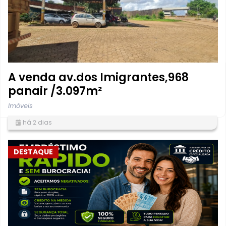
A venda av.dos Imigrantes,968
panair /3.097m²
Imóveis
há 2 dias
DESTAQUE