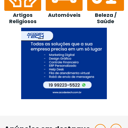
Automóveis
Beleza /
Comércio
Co
Saúde
Venda