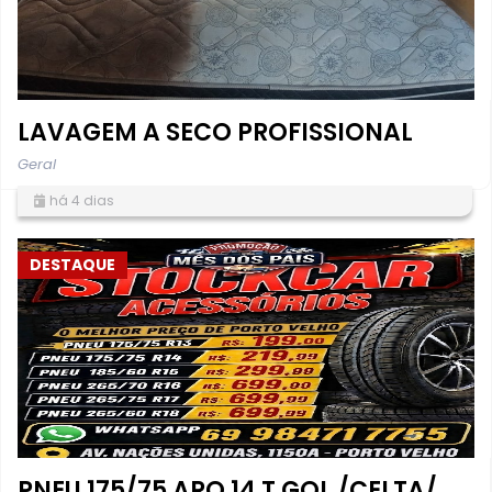
LAVAGEM A SECO PROFISSIONAL
Geral
há 4 dias
DESTAQUE
PNEU 175/75 ARO 14 T GOL /CELTA/