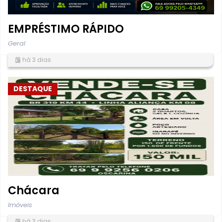
EMPRÉSTIMO RÁPIDO
Geral
há 3 dias
DESTAQUE
Chácara
Imóveis
há 3 dias