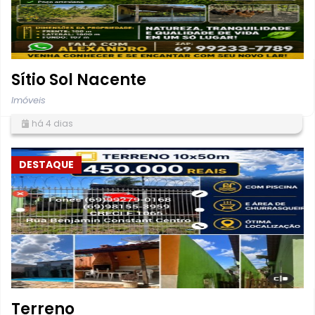
Sítio Sol Nacente
Imóveis
há 4 dias
DESTAQUE
Terreno