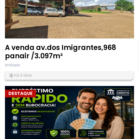
A venda av.dos Imigrantes,968
panair /3.097m²
Imóveis
há 3 dias
DESTAQUE