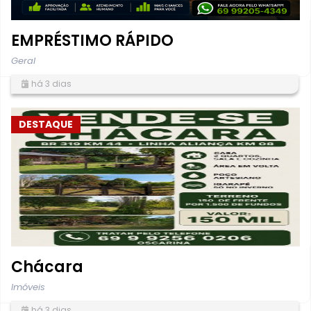
EMPRÉSTIMO RÁPIDO
Geral
há 3 dias
DESTAQUE
Chácara
Imóveis
há 3 dias