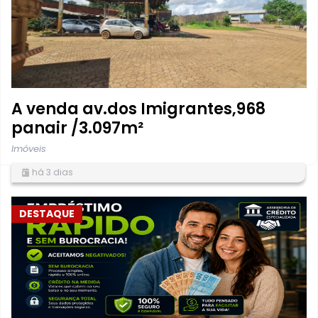
A venda av.dos Imigrantes,968
panair /3.097m²
Imóveis
há 3 dias
DESTAQUE