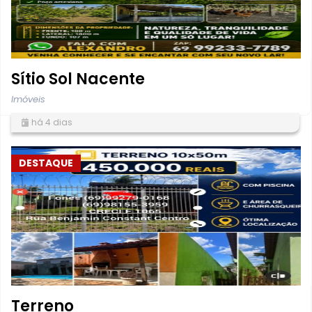
Sítio Sol Nacente
Imóveis
há 4 dias
DESTAQUE
Terreno