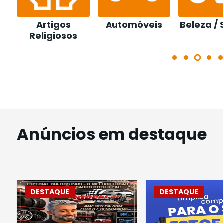
tigos
Automóveis
Beleza / Saúde
igiosos
Anúncios em destaque
DESTAQUE
DESTAQUE