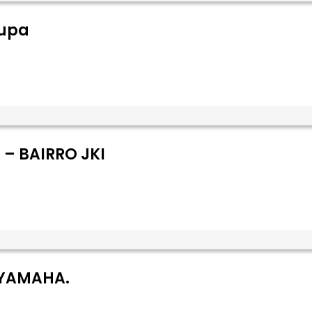
oupa
– BAIRRO JKI
 YAMAHA.