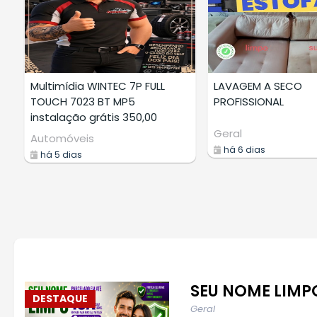
ultimídia WINTEC 7P FULL
LAVAGEM A SECO
OUCH 7023 BT MP5
PROFISSIONAL
nstalação grátis 350,00
Geral
utomóveis
há 6 dias
há 5 dias
SEU NOME LIMP
DESTAQUE
Geral