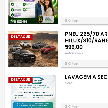
Ontem
PNEU 265/70 AR
DESTAQUE
HILUX/S10/RAN
599,00
Automóveis
Ontem
LAVAGEM A SEC
DESTAQUE
Geral
Ontem