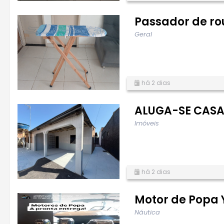
Passador de r
Geral
há 2 dias
ALUGA-SE CASA 
Imóveis
há 2 dias
Motor de Popa
Náutica