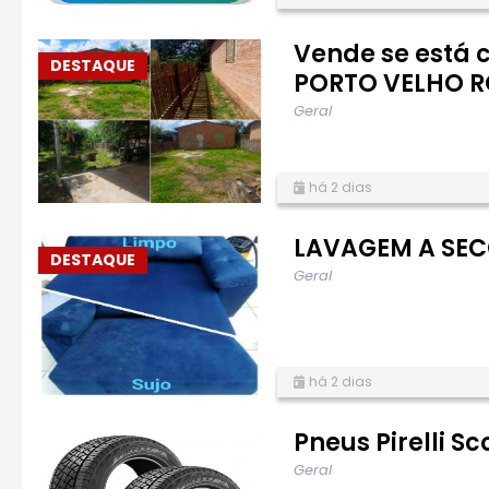
Vende se está 
DESTAQUE
PORTO VELHO R
Geral
há 2 dias
LAVAGEM A SEC
DESTAQUE
Geral
há 2 dias
Pneus Pirelli Sc
Geral