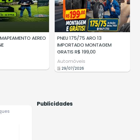
MENTO AEREO
PNEU 175/75 ARO 13
Limpeza
IMPORTADO MONTAGEM
estofad
GRATIS R$ 199,00
Prestad
Automóveis
28/07/
29/07/2026
Publicidades
ques