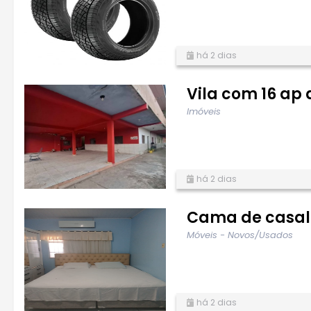
há 2 dias
Vila com 16 ap
Imóveis
há 2 dias
Cama de casal
Móveis - Novos/Usados
há 2 dias