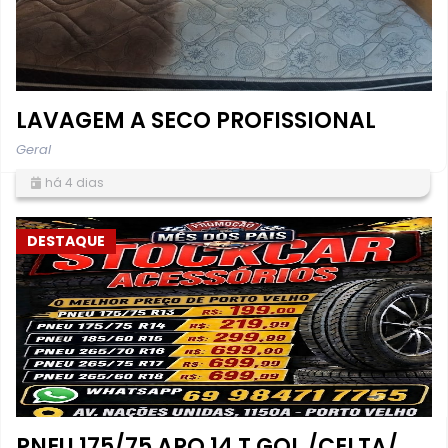
LAVAGEM A SECO PROFISSIONAL
Geral
há 4 dias
DESTAQUE
PNEU 175/75 ARO 14 T GOL /CELTA/