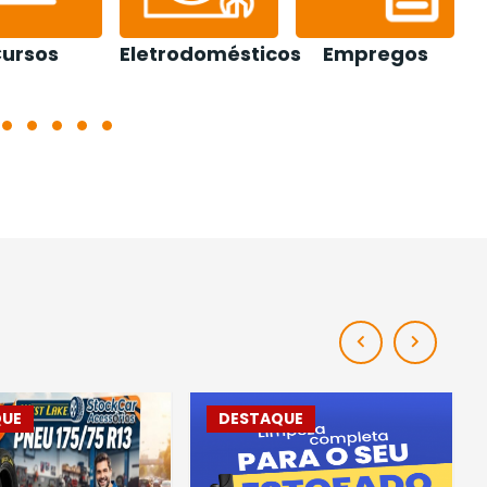
ursos
Eletrodomésticos
Empregos
E
QUE
DESTAQUE