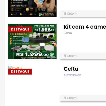
Ontem
Kit com 4 came
DESTAQUE
Geral
Ontem
Celta
DESTAQUE
Automóveis
Ontem