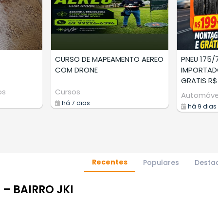
CURSO DE MAPEAMENTO AEREO
PNEU 175/
COM DRONE
IMPORTA
GRATIS R$
os
Cursos
Automóve
há 7 dias
há 9 dias
Recentes
Populares
Desta
– BAIRRO JKI