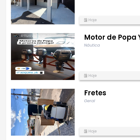
Hoje
Motor de Popa
Náutica
Hoje
Fretes
Geral
Hoje