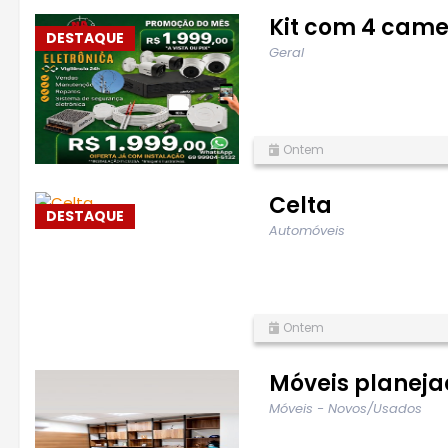
Kit com 4 came
DESTAQUE
Geral
Ontem
Celta
DESTAQUE
Automóveis
Ontem
Móveis planej
Móveis - Novos/Usados