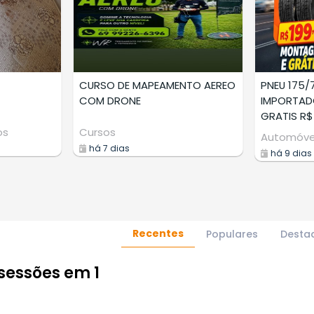
CURSO DE MAPEAMENTO AEREO
PNEU 175/
COM DRONE
IMPORTA
GRATIS R$
os
Cursos
Automóve
há 7 dias
há 9 dias
Recentes
Populares
Desta
sessões em 1