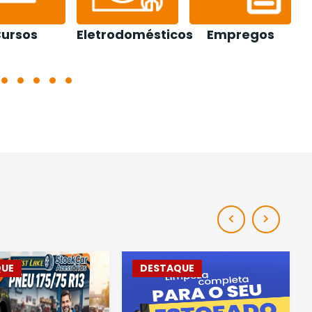
ursos
Eletrodomésticos
Empregos
E
QUE
DESTAQUE