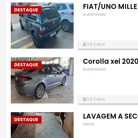
FIAT/UNO MILL
DESTAQUE
Automóveis
há 2 dias
Corolla xei 202
DESTAQUE
Automóveis
há 2 dias
LAVAGEM A SEC
DESTAQUE
Geral