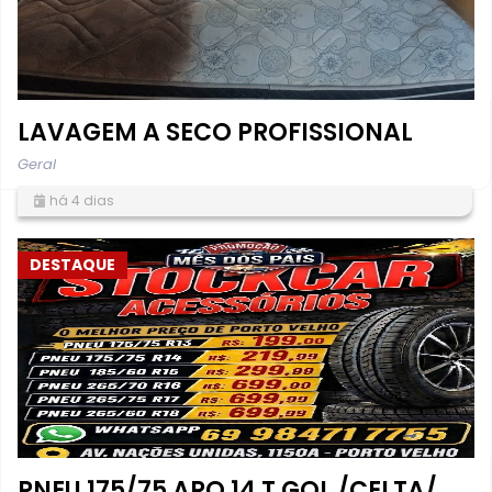
LAVAGEM A SECO PROFISSIONAL
Geral
há 4 dias
DESTAQUE
PNEU 175/75 ARO 14 T GOL /CELTA/