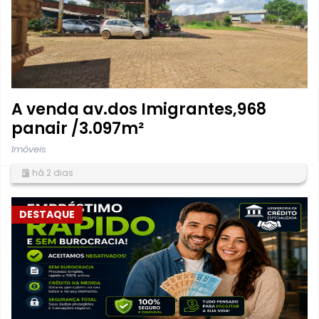
A venda av.dos Imigrantes,968
panair /3.097m²
Imóveis
há 2 dias
DESTAQUE