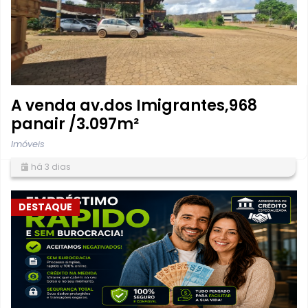
A venda av.dos Imigrantes,968
panair /3.097m²
Imóveis
há 3 dias
DESTAQUE