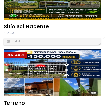
Sítio Sol Nacente
Imóveis
há 4 dias
DESTAQUE
Terreno