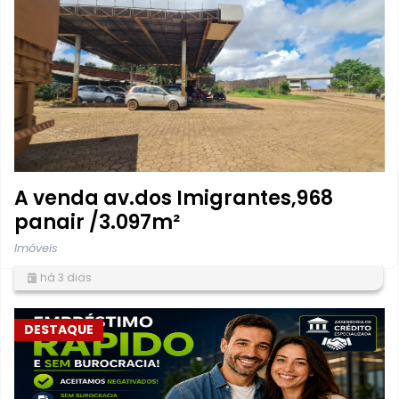
A venda av.dos Imigrantes,968
panair /3.097m²
Imóveis
há 3 dias
DESTAQUE