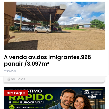
A venda av.dos Imigrantes,968
panair /3.097m²
Imóveis
há 3 dias
DESTAQUE