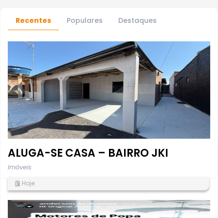
Recentes
Populares
Destaques
ALUGA-SE CASA – BAIRRO JKI
Imóveis
Hoje