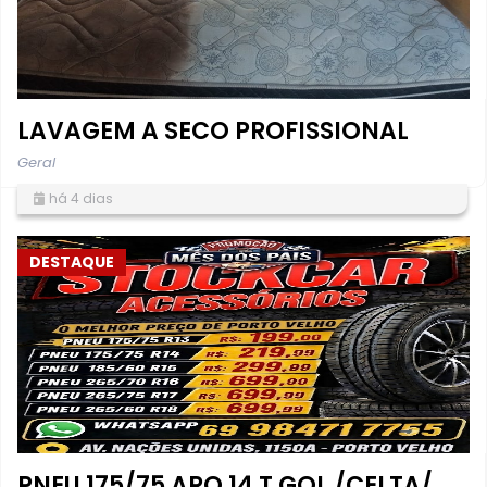
LAVAGEM A SECO PROFISSIONAL
Geral
há 4 dias
DESTAQUE
PNEU 175/75 ARO 14 T GOL /CELTA/