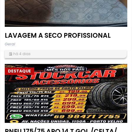
LAVAGEM A SECO PROFISSIONAL
Geral
há 4 dias
DESTAQUE
PNEU 175/75 ARO 14 T GOL /CELTA/