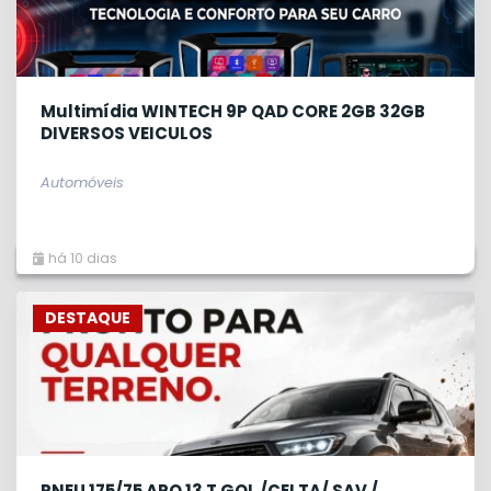
Multimídia WINTECH 9P QAD CORE 2GB 32GB
DIVERSOS VEICULOS
Automóveis
há 10 dias
DESTAQUE
PNEU 175/75 ARO 13 T GOL /CELTA/ SAV /