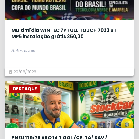
Multimídia WINTEC 7P FULL TOUCH 7023 BT
MP5 instalação grátis 350,00
Automóveis
20/06/2026
DESTAQUE
PNEU 175/75 ARO 14 T GOL /CELTA/ SAV /